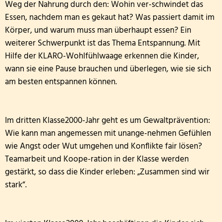
Weg der Nahrung durch den: Wohin ver-schwindet das
Archiv: Aktionen während des Schuljahres 2024/
Essen, nachdem man es gekaut hat? Was passiert damit im
Körper, und warum muss man überhaupt essen? Ein
Archiv: Aktionen während des Schuljahres 2023/
weiterer Schwerpunkt ist das Thema Entspannung. Mit
Hilfe der KLARO-Wohlfühlwaage erkennen die Kinder,
Archiv: Aktionen während des Schuljahres 2022/
wann sie eine Pause brauchen und überlegen, wie sie sich
am besten entspannen können.
Archiv: Aktionen während des Schuljahres 2021/2
Archiv: Aktionen während des Schuljahres 2020/
Im dritten Klasse2000-Jahr geht es um Gewaltprävention:
Wie kann man angemessen mit unange-nehmen Gefühlen
wie Angst oder Wut umgehen und Konflikte fair lösen?
Teamarbeit und Koope-ration in der Klasse werden
gestärkt, so dass die Kinder erleben: „Zusammen sind wir
stark“.