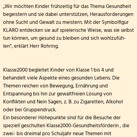
„Wir möchten Kinder frühzeitig für das Thema Gesundheit
FETTER DONNERSTAG - DIE MÖHNEN KOMMEN
begeistern und sie dabei unterstützen, Herausforderungen
ohne Sucht und Gewalt zu meistern. Mit der Symbolfigur
Besuch der dritten Klassen in der Kläranlage
KLARO entdecken sie auf spielerische Weise, was sie selbst
tun können, um gesund zu bleiben und sich wohlzufüh-
Klasse 2000! bei den Wölflingen
len“, erklärt Herr Rohring.
Klasse 2000 - die erste Stunde! in der Bärenklasse
Wandertag am 24.03.2026
Klasse2000 begleitet Kinder von Klasse 1 bis 4 und
behandelt viele Aspekte eines gesunden Lebens. Die
Die 4. Klasse war in der Wildbadmühle
Themen reichen von Bewegung, Ernährung und
Entspannung bis hin zur gewaltfreien Lösung von
Schwimmwettbewerb 2026
Konflikten und Nein Sagen, z. B. zu Zigaretten, Alkohol
oder bei Gruppendruck.
Rollstuhlprojekt
Ein besonderer Höhepunkte sind für die Besuche der
speziell geschulten Klasse2000-Gesundheitsförderin , die
Die Wölflinge in der Bäckerei Wildbadmühle
zwei- bis dreimal pro Schuljahr neue Themen mit