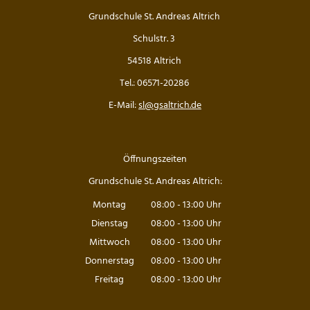
Grundschule St. Andreas Altrich
Schulstr. 3
54518 Altrich
Tel.: 06571-20286
E-Mail:
sl@gsaltrich.de
Öffnungszeiten
Grundschule St. Andreas Altrich:
Montag
08:00
-
13:00
Uhr
Von 08:00 bis 13:00 Uhr
Dienstag
08:00
-
13:00
Uhr
Von 08:00 bis 13:00 Uhr
Mittwoch
08:00
-
13:00
Uhr
Von 08:00 bis 13:00 Uhr
Donnerstag
08:00
-
13:00
Uhr
Von 08:00 bis 13:00 Uhr
Freitag
08:00
-
13:00
Uhr
Von 08:00 bis 13:00 Uhr