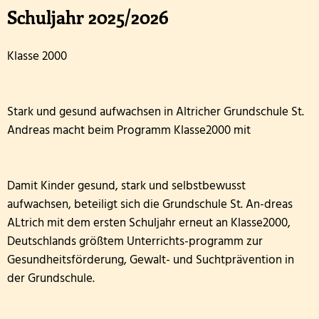
Wandertag am sechsten Oktober
Personal
Schuljahr 2025/2026
Erntedankgottesdienst der Klassenstufe 3
Kooperationen
Klasse 2000
Leslie die Leseratte zu Besuch!
Geschichte und Informationen zum Namenspatro
Klasse 2000 - die erste Stunde in der Wölflingsklas
Stark und gesund aufwachsen in Altricher Grundschule St.
Andreas macht beim Programm Klasse2000 mit
Autorenlesung Sascha Gutzeit 27.11.2025
Theater in der Turnhalle! 2025
Damit Kinder gesund, stark und selbstbewusst
aufwachsen, beteiligt sich die Grundschule St. An-dreas
Theaterfahrt nach Trier 2025
ALtrich mit dem ersten Schuljahr erneut an Klasse2000,
Deutschlands größtem Unterrichts-programm zur
Adventsfensteraktion 3. Schuljahr-2
Gesundheitsförderung, Gewalt- und Suchtprävention in
Handballaktionstag 2026
der Grundschule.
Fußballturnier Vorrunde zur Kreismeisterschaft 