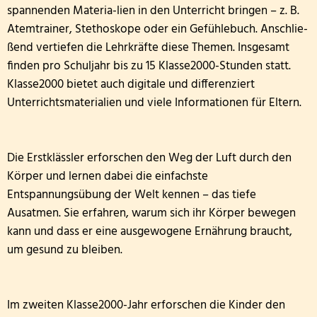
Die Drittklässler bei den Waldjugendspielen
spannenden Materia-lien in den Unterricht bringen – z. B.
Atemtrainer, Stethoskope oder ein Gefühlebuch. Anschlie-
Die Frösche zu Besuch in der Wildbadmühle
ßend vertiefen die Lehrkräfte diese Themen. Insgesamt
finden pro Schuljahr bis zu 15 Klasse2000-Stunden statt.
Känguru Wettbewerb 2026
Klasse2000 bietet auch digitale und differenziert
Unterrichtsmaterialien und viele Informationen für Eltern.
Fußballturnier Kreismeisterschaft der Mädchen 2
Knollenaktion der Bärenklasse
Die Erstklässler erforschen den Weg der Luft durch den
Blumen pflanzen für die Fensterbänke
Körper und lernen dabei die einfachste
Entspannungsübung der Welt kennen – das tiefe
Sportfest der Grundschule St. Andreas Altrich 20
Ausatmen. Sie erfahren, warum sich ihr Körper bewegen
kann und dass er eine ausgewogene Ernährung braucht,
Der amtierende Vizeweltmeister im Amateurschac
um gesund zu bleiben.
Mitmachzirkus Kobern-Gondorf
Im zweiten Klasse2000-Jahr erforschen die Kinder den
Kreissportfest 2026