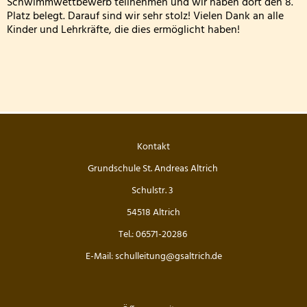
Schwimmwettbewerb teilnehmen und wir haben dort den 8.
Wandertag am sechsten Oktober
Personal
Platz belegt. Darauf sind wir sehr stolz! Vielen Dank an alle
Kinder und Lehrkräfte, die dies ermöglicht haben!
Erntedankgottesdienst der Klassenstufe 3
Kooperationen
Leslie die Leseratte zu Besuch!
Geschichte und Informationen zum Namenspatro
Klasse 2000 - die erste Stunde in der Wölflingsklas
Autorenlesung Sascha Gutzeit 27.11.2025
Kontakt
Grundschule St. Andreas Altrich
Theater in der Turnhalle! 2025
Schulstr. 3
Theaterfahrt nach Trier 2025
54518 Altrich
Adventsfensteraktion 3. Schuljahr-2
Tel.: 06571-20286
E-Mail: schulleitung@gsaltrich.de
Handballaktionstag 2026
Fußballturnier Vorrunde zur Kreismeisterschaft 