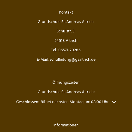
Die Drittklässler bei den Waldjugendspielen
Kontakt
Die Frösche zu Besuch in der Wildbadmühle
Grundschule St. Andreas Altrich
Känguru Wettbewerb 2026
Schulstr. 3
54518 Altrich
Fußballturnier Kreismeisterschaft der Mädchen 2
Tel.: 06571-20286
Knollenaktion der Bärenklasse
E-Mail: schulleitung@gsaltrich.de
Blumen pflanzen für die Fensterbänke
Öffnungszeiten
Sportfest der Grundschule St. Andreas Altrich 20
Grundschule St. Andreas Altrich:
Der amtierende Vizeweltmeister im Amateurschac
Klicken, um weitere Öffnungs- oder Schließzeiten auszublenden
Geschlossen:
öffnet nächsten Montag um 08:00 Uhr
Mitmachzirkus Kobern-Gondorf
Informationen
Kreissportfest 2026