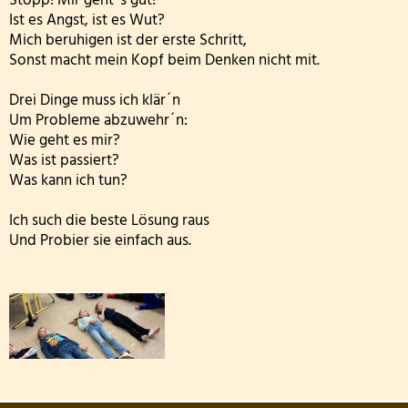
Stopp! Mir geht´s gut!
Ist es Angst, ist es Wut?
FETTER DONNERSTAG - DIE MÖHNEN KOMMEN
Mich beruhigen ist der erste Schritt,
Sonst macht mein Kopf beim Denken nicht mit.
Besuch der dritten Klassen in der Kläranlage
Drei Dinge muss ich klär´n
Klasse 2000! bei den Wölflingen
Um Probleme abzuwehr´n:
Wie geht es mir?
Was ist passiert?
Klasse 2000 - die erste Stunde! in der Bärenklasse
Was kann ich tun?
Wandertag am 24.03.2026
Ich such die beste Lösung raus
Und Probier sie einfach aus.
Die 4. Klasse war in der Wildbadmühle
Schwimmwettbewerb 2026
Rollstuhlprojekt
Die Wölflinge in der Bäckerei Wildbadmühle