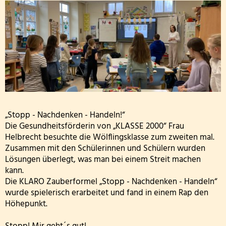
2000!
Wandertag am sechsten Oktober
Personal
bei
Erntedankgottesdienst der Klassenstufe 3
Kooperationen
den
Leslie die Leseratte zu Besuch!
Wölflingen
Geschichte und Informationen zum Namenspatro
Klasse 2000 - die erste Stunde in der Wölflingsklas
Autorenlesung Sascha Gutzeit 27.11.2025
„Stopp - Nachdenken - Handeln!“
Theater in der Turnhalle! 2025
Die Gesundheitsförderin von „KLASSE 2000“ Frau
Helbrecht besuchte die Wölflingsklasse zum zweiten mal.
Zusammen mit den Schülerinnen und Schülern wurden
Theaterfahrt nach Trier 2025
Lösungen überlegt, was man bei einem Streit machen
kann.
Adventsfensteraktion 3. Schuljahr-2
Die KLARO Zauberformel „Stopp - Nachdenken - Handeln“
wurde spielerisch erarbeitet und fand in einem Rap den
Handballaktionstag 2026
Höhepunkt.
Fußballturnier Vorrunde zur Kreismeisterschaft 