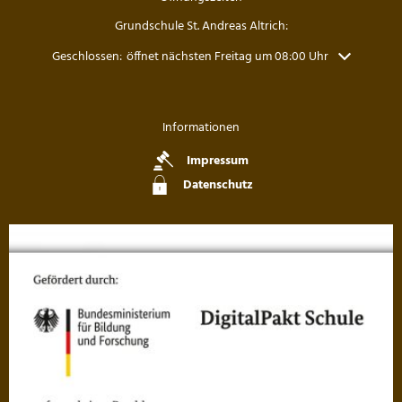
Grundschule St. Andreas Altrich:
Klicken, um weitere Öffnungs- oder Schließzeiten auszublenden
Geschlossen:
öffnet nächsten Freitag um 08:00 Uhr
Informationen
Impressum
Datenschutz