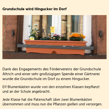
Grundschule
Wandertag am sechsten Oktober
Personal
wird
Grundschule wird Hingucker im Dorf
Erntedankgottesdienst der Klassenstufe 3
Kooperationen
Hingucker
im
Leslie die Leseratte zu Besuch!
Geschichte und Informationen zum Namenspatro
Dorf
Klasse 2000 - die erste Stunde in der Wölflingsklas
Autorenlesung Sascha Gutzeit 27.11.2025
Theater in der Turnhalle! 2025
Dank des Engagements des Fördervereins der Grundschule
Theaterfahrt nach Trier 2025
Altrich und einer sehr großzügigen Spende einer Gärtnerei
wurde die Grundschule im Dorf zu einem Hingucker.
Adventsfensteraktion 3. Schuljahr-2
Elf Blumenkästen wurde von den einzelnen Klassen bepflanzt
und an der Schule angebracht.
Handballaktionstag 2026
Jede Klasse hat die Patenschaft über zwei Blumenkästen
übernommen und muss nun die Pflanzen gießen und versorgen.
Fußballturnier Vorrunde zur Kreismeisterschaft 