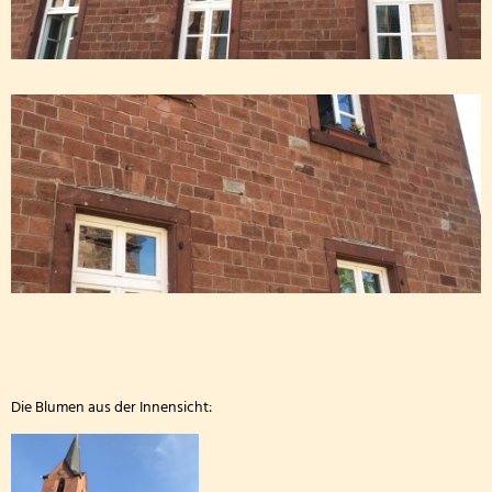
Die Drittklässler bei den Waldjugendspielen
Die Frösche zu Besuch in der Wildbadmühle
Känguru Wettbewerb 2026
Fußballturnier Kreismeisterschaft der Mädchen 2
Knollenaktion der Bärenklasse
Blumen pflanzen für die Fensterbänke
Sportfest der Grundschule St. Andreas Altrich 20
Der amtierende Vizeweltmeister im Amateurschac
Die Blumen aus der Innensicht:
Mitmachzirkus Kobern-Gondorf
Kreissportfest 2026