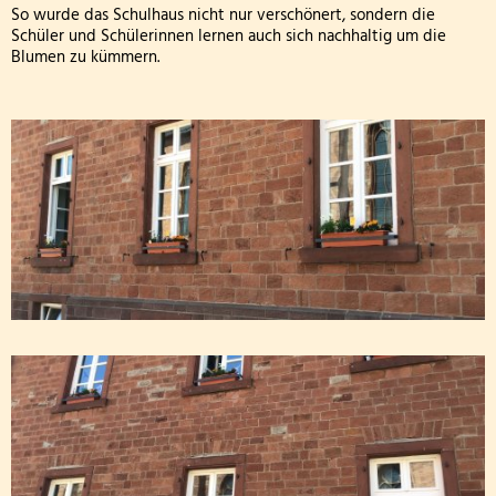
So wurde das Schulhaus nicht nur verschönert, sondern die
Schüler und Schülerinnen lernen auch sich nachhaltig um die
FETTER DONNERSTAG - DIE MÖHNEN KOMMEN
Blumen zu kümmern.
Besuch der dritten Klassen in der Kläranlage
Klasse 2000! bei den Wölflingen
Klasse 2000 - die erste Stunde! in der Bärenklasse
Wandertag am 24.03.2026
Die 4. Klasse war in der Wildbadmühle
Schwimmwettbewerb 2026
Rollstuhlprojekt
Die Wölflinge in der Bäckerei Wildbadmühle