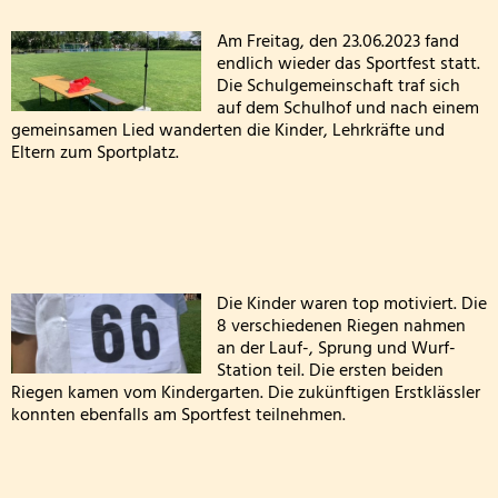
Sportfest
Wandertag am sechsten Oktober
Personal
der
Am Freitag, den 23.06.2023 fand
endlich wieder das Sportfest statt.
Erntedankgottesdienst der Klassenstufe 3
Kooperationen
Grundschule
Die Schulgemeinschaft traf sich
auf dem Schulhof und nach einem
St.
Leslie die Leseratte zu Besuch!
Geschichte und Informationen zum Namenspatro
gemeinsamen Lied wanderten die Kinder, Lehrkräfte und
Andreas
Eltern zum Sportplatz.
Klasse 2000 - die erste Stunde in der Wölflingsklas
Altrich
Autorenlesung Sascha Gutzeit 27.11.2025
2023
Theater in der Turnhalle! 2025
Die Kinder waren top motiviert. Die
8 verschiedenen Riegen nahmen
Theaterfahrt nach Trier 2025
an der Lauf-, Sprung und Wurf-
Station teil. Die ersten beiden
Adventsfensteraktion 3. Schuljahr-2
Riegen kamen vom Kindergarten. Die zukünftigen Erstklässler
konnten ebenfalls am Sportfest teilnehmen.
Handballaktionstag 2026
Fußballturnier Vorrunde zur Kreismeisterschaft 