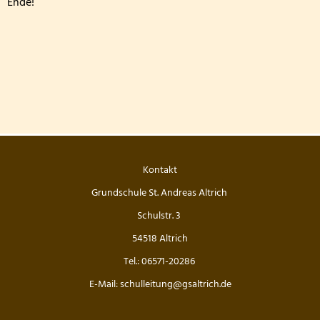
Ende!
Die Drittklässler bei den Waldjugendspielen
Die Frösche zu Besuch in der Wildbadmühle
Känguru Wettbewerb 2026
Fußballturnier Kreismeisterschaft der Mädchen 2
Knollenaktion der Bärenklasse
Kontakt
Blumen pflanzen für die Fensterbänke
Grundschule St. Andreas Altrich
Sportfest der Grundschule St. Andreas Altrich 20
Schulstr. 3
54518 Altrich
Der amtierende Vizeweltmeister im Amateurschac
Tel.: 06571-20286
Mitmachzirkus Kobern-Gondorf
E-Mail: schulleitung@gsaltrich.de
Kreissportfest 2026