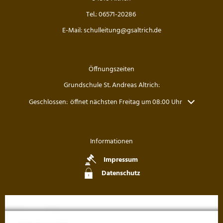
Tel.: 06571-20286
E-Mail: schulleitung@gsaltrich.de
Öffnungszeiten
Grundschule St. Andreas Altrich:
Klicken, um weitere Öffnungs- oder Schließzeiten auszublenden
Geschlossen:
öffnet nächsten Freitag um 08:00 Uhr
Informationen
Impressum
Datenschutz