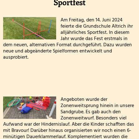
Sportfest
Wandertag am sechsten Oktober
Personal
Erstes
Alternatives
Erntedankgottesdienst der Klassenstufe 3
Kooperationen
Am Freitag, den 14. Juni 2024
feierte die Grundschule Altrich ihr
Sportfest
alljährliches Sportfest. In diesem
Leslie die Leseratte zu Besuch!
Geschichte und Informationen zum Namenspatro
Jahr wurde das Fest erstmals in
der
dem neuen, alternativen Format durchgeführt. Dazu wurden
Klasse 2000 - die erste Stunde in der Wölflingsklas
Grundschule
neue und abgeänderte Spielformen entwickelt und
ausprobiert.
St.
Autorenlesung Sascha Gutzeit 27.11.2025
Andreas
Theater in der Turnhalle! 2025
Altrich
Theaterfahrt nach Trier 2025
2024
Angeboten wurde der
Zonenweitsprung hinein in unsere
Adventsfensteraktion 3. Schuljahr-2
Sandgrube. Es gab auch den
Zonenweitwurf. Besonders viel
Handballaktionstag 2026
Aufwand war der Hindernislauf. Aber die Kinder schafften das
mit Bravour! Darüber hinaus organisierten wir noch einen 6-
Fußballturnier Vorrunde zur Kreismeisterschaft 
minütigen Dauerklammerlauf. Komplementiert wurden die