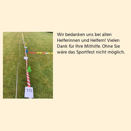
Die Drittklässler bei den Waldjugendspielen
Die Frösche zu Besuch in der Wildbadmühle
Känguru Wettbewerb 2026
Wir bedanken uns bei allen
Helferinnen und Helfern! Vielen
Fußballturnier Kreismeisterschaft der Mädchen 2
Dank für Ihre Mithilfe. Ohne Sie
wäre das Sportfest nicht möglich.
Knollenaktion der Bärenklasse
Blumen pflanzen für die Fensterbänke
Sportfest der Grundschule St. Andreas Altrich 20
Der amtierende Vizeweltmeister im Amateurschac
Mitmachzirkus Kobern-Gondorf
Kreissportfest 2026