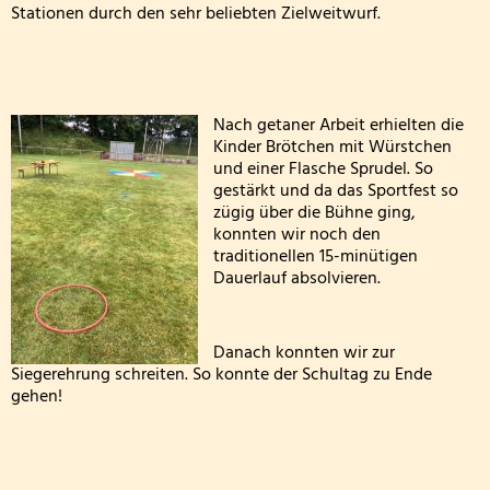
Stationen durch den sehr beliebten Zielweitwurf.
FETTER DONNERSTAG - DIE MÖHNEN KOMMEN
Besuch der dritten Klassen in der Kläranlage
Nach getaner Arbeit erhielten die
Klasse 2000! bei den Wölflingen
Kinder Brötchen mit Würstchen
und einer Flasche Sprudel. So
gestärkt und da das Sportfest so
Klasse 2000 - die erste Stunde! in der Bärenklasse
zügig über die Bühne ging,
konnten wir noch den
Wandertag am 24.03.2026
traditionellen 15-minütigen
Dauerlauf absolvieren.
Die 4. Klasse war in der Wildbadmühle
Schwimmwettbewerb 2026
Danach konnten wir zur
Siegerehrung schreiten. So konnte der Schultag zu Ende
gehen!
Rollstuhlprojekt
Die Wölflinge in der Bäckerei Wildbadmühle