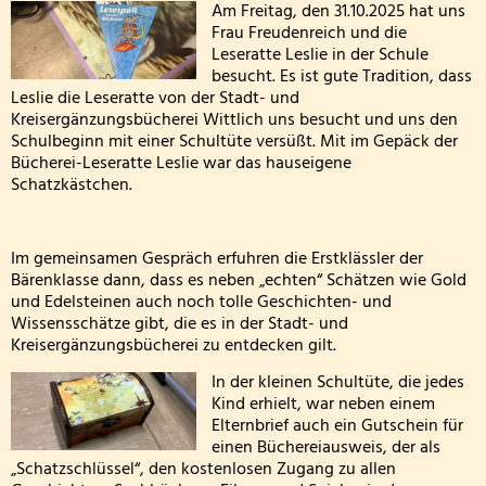
die
Am Freitag, den 31.10.2025 hat uns
Wandertag am sechsten Oktober
Personal
Frau Freudenreich und die
Leseratte
Leseratte Leslie in der Schule
Erntedankgottesdienst der Klassenstufe 3
Kooperationen
besucht. Es ist gute Tradition, dass
zu
Leslie die Leseratte von der Stadt- und
Leslie die Leseratte zu Besuch!
Besuch!
Geschichte und Informationen zum Namenspatro
Kreisergänzungsbücherei Wittlich uns besucht und uns den
Schulbeginn mit einer Schultüte versüßt. Mit im Gepäck der
Bücherei-Leseratte Leslie war das hauseigene
Klasse 2000 - die erste Stunde in der Wölflingsklas
Schatzkästchen.
Autorenlesung Sascha Gutzeit 27.11.2025
Im gemeinsamen Gespräch erfuhren die Erstklässler der
Theater in der Turnhalle! 2025
Bärenklasse dann, dass es neben „echten“ Schätzen wie Gold
und Edelsteinen auch noch tolle Geschichten- und
Theaterfahrt nach Trier 2025
Wissensschätze gibt, die es in der Stadt- und
Kreisergänzungsbücherei zu entdecken gilt.
Adventsfensteraktion 3. Schuljahr-2
In der kleinen Schultüte, die jedes
Kind erhielt, war neben einem
Handballaktionstag 2026
Elternbrief auch ein Gutschein für
einen Büchereiausweis, der als
„Schatzschlüssel“, den kostenlosen Zugang zu allen
Fußballturnier Vorrunde zur Kreismeisterschaft 