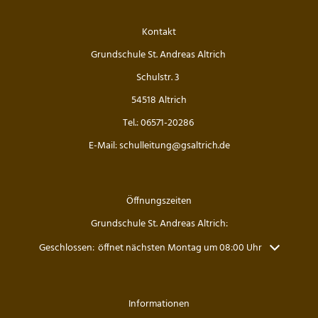
Die Drittklässler bei den Waldjugendspielen
Kontakt
Die Frösche zu Besuch in der Wildbadmühle
Grundschule St. Andreas Altrich
Känguru Wettbewerb 2026
Schulstr. 3
54518 Altrich
Fußballturnier Kreismeisterschaft der Mädchen 2
Tel.: 06571-20286
Knollenaktion der Bärenklasse
E-Mail: schulleitung@gsaltrich.de
Blumen pflanzen für die Fensterbänke
Öffnungszeiten
Sportfest der Grundschule St. Andreas Altrich 20
Grundschule St. Andreas Altrich:
Der amtierende Vizeweltmeister im Amateurschac
Klicken, um weitere Öffnungs- oder Schließzeiten auszublenden
Geschlossen:
öffnet nächsten Montag um 08:00 Uhr
Mitmachzirkus Kobern-Gondorf
Informationen
Kreissportfest 2026