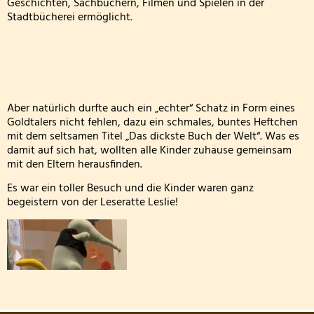
Geschichten, Sachbüchern, Filmen und Spielen in der
Stadtbücherei ermöglicht.
FETTER DONNERSTAG - DIE MÖHNEN KOMMEN
Besuch der dritten Klassen in der Kläranlage
Klasse 2000! bei den Wölflingen
Aber natürlich durfte auch ein „echter“ Schatz in Form eines
Goldtalers nicht fehlen, dazu ein schmales, buntes Heftchen
Klasse 2000 - die erste Stunde! in der Bärenklasse
mit dem seltsamen Titel „Das dickste Buch der Welt“. Was es
damit auf sich hat, wollten alle Kinder zuhause gemeinsam
Wandertag am 24.03.2026
mit den Eltern herausfinden.
Es war ein toller Besuch und die Kinder waren ganz
Die 4. Klasse war in der Wildbadmühle
begeistern von der Leseratte Leslie!
Schwimmwettbewerb 2026
Rollstuhlprojekt
Die Wölflinge in der Bäckerei Wildbadmühle