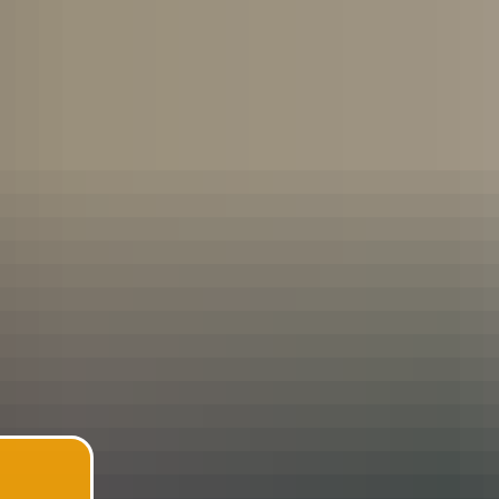
ES
ERNEUERUNG UND UMBAU DES SCH
ORMATIONEN
FÖRDERVEREIN
DO
NISATION
BETREUUNG
DATE
Klassenstufen)
Sieg bei Malwettbewerb
eiben
und Verordnungen
ionen
ng