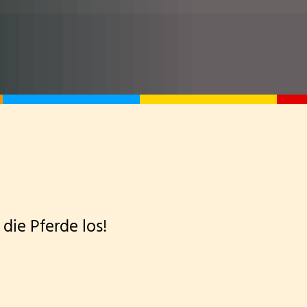
Wandertag am sechsten Oktober
Erntedankgottesdienst der Klassenstufe 3
Leslie die Leseratte zu Besuch!
Klasse 2000 - die erste Stunde in der Wölflingsklasse
Autorenlesung Sascha Gutzeit 27.11.2025
Theater in der Turnhalle! 2025
Theaterfahrt nach Trier 2025
 die Pferde los!
Adventsfensteraktion 3. Schuljahr-2
Handballaktionstag 2026
Fußballturnier Vorrunde zur Kreismeisterschaft 202