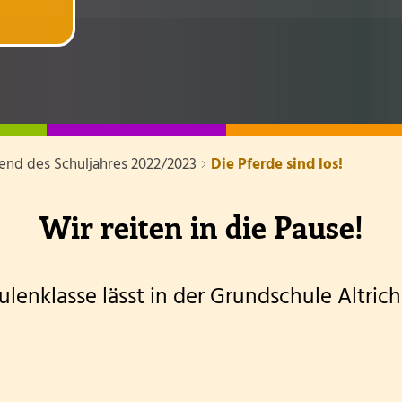
d Lehrkräfte
isten
onen
end des Schuljahres 2022/2023
Die Pferde sind los!
e und Informationen zum Namenspatron St. Andreas
Wir reiten in die Pause!
ulenklasse lässt in der Grundschule Altrich