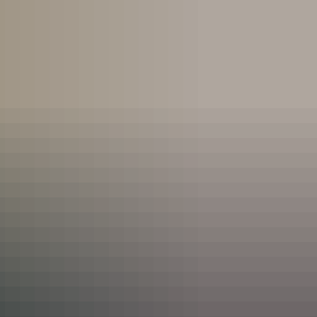
ULHOFS
AKTIONEN
Einschulungsfeier 2025/2026
WNLOAD FORMULARE/LINKS
Die erste Klasse erhält die KNAX Brotdosen
Grundschule lernt Leben retten
NSCHUTZ/IMPRESSUM
Marco und das Feuer 2025
Feuerwehraktionstag 2025
Die dritten Klassen besuchen die Feuerwehr
Gesund im Mund