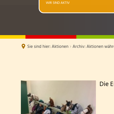
WIR SIND AKTIV
Klassen un
Schulbuchl
Personal
Kooperati
Sie sind hier:
Aktionen
Archiv: Aktionen währ
Geschicht
Die
Die E
Pferde
sind
los!