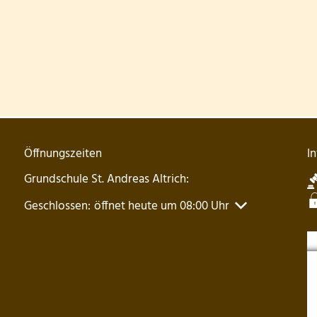
Öffnungszeiten
I
Grundschule St. Andreas Altrich:
Klicken, um weitere Öffnungs- oder Schließzeiten auszu
Geschlossen:
öffnet heute um 08:00 Uhr