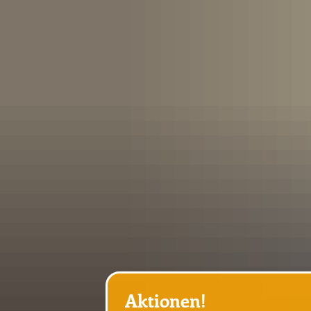
AKTUELL
ELTERNINF
Elternvertretung
ORGA
Mittagessen
Schulbuchlisten (alle 
Unterricht
Entschuldigungsschr
Konzepte 
Allgemeine Informat
Schulleitu
Aktionen!