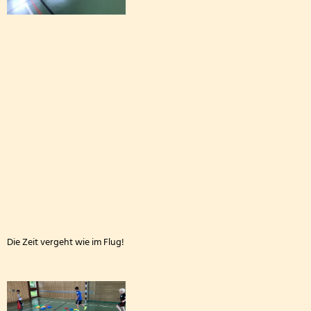
Die Drittklässler bei den Waldjugendspielen
Die Frösche zu Besuch in der Wildbadmühle
Känguru Wettbewerb 2026
Fußballturnier Kreismeisterschaft der Mädchen 2
Knollenaktion der Bärenklasse
Blumen pflanzen für die Fensterbänke
Sportfest der Grundschule St. Andreas Altrich 20
Der amtierende Vizeweltmeister im Amateurschac
Die Zeit vergeht wie im Flug!
Mitmachzirkus Kobern-Gondorf
Kreissportfest 2026