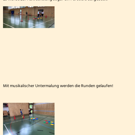
FETTER DONNERSTAG - DIE MÖHNEN KOMMEN
Besuch der dritten Klassen in der Kläranlage
Klasse 2000! bei den Wölflingen
Klasse 2000 - die erste Stunde! in der Bärenklasse
Wandertag am 24.03.2026
Die 4. Klasse war in der Wildbadmühle
Mit musikalischer Untermalung werden die Runden gelaufen!
Schwimmwettbewerb 2026
Rollstuhlprojekt
Die Wölflinge in der Bäckerei Wildbadmühle