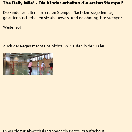
Frösche
The Daily Mile! - Die Kinder erhalten die ersten Stempel!
Wandertag am sechsten Oktober
Personal
zu
Die Kinder erhalten ihre ersten Stempel! Nachdem sie jeden Tag
Erntedankgottesdienst der Klassenstufe 3
Kooperationen
gelaufen sind, erhalten sie als "Beweis" und Belohnung ihre Stempel!
Besuch
Weiter so!
Leslie die Leseratte zu Besuch!
in
Geschichte und Informationen zum Namenspatro
der
Klasse 2000 - die erste Stunde in der Wölflingsklas
Auch der Regen macht uns nichts! Wir laufen in der Halle!
Wildbadmühle
Autorenlesung Sascha Gutzeit 27.11.2025
Theater in der Turnhalle! 2025
Theaterfahrt nach Trier 2025
Adventsfensteraktion 3. Schuljahr-2
Handballaktionstag 2026
Fußballturnier Vorrunde zur Kreismeisterschaft 
Es wurde zur Abwechslung sogar ein Parcours aufgebaut!