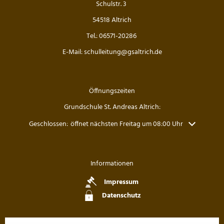
Schulstr. 3
54518 Altrich
Tel.: 06571-20286
E-Mail: schulleitung@gsaltrich.de
Öffnungszeiten
Grundschule St. Andreas Altrich:
Klicken, um weitere Öffnungs- oder Schließzeiten auszublenden
Geschlossen:
öffnet nächsten Freitag um 08:00 Uhr
Informationen
Impressum
Datenschutz