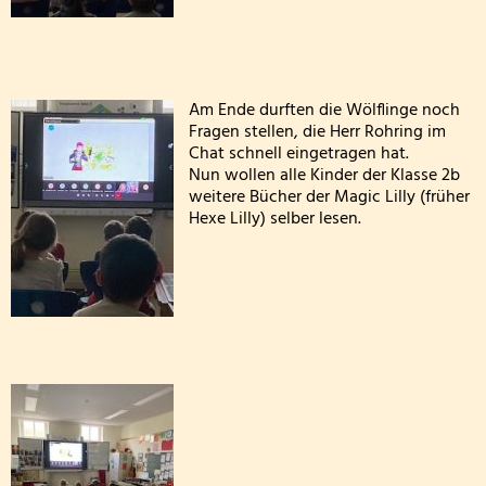
FETTER DONNERSTAG - DIE MÖHNEN KOMMEN
Besuch der dritten Klassen in der Kläranlage
Am Ende durften die Wölflinge noch
Fragen stellen, die Herr Rohring im
Klasse 2000! bei den Wölflingen
Chat schnell eingetragen hat.
Nun wollen alle Kinder der Klasse 2b
Klasse 2000 - die erste Stunde! in der Bärenklasse
weitere Bücher der Magic Lilly (früher
Hexe Lilly) selber lesen.
Wandertag am 24.03.2026
Die 4. Klasse war in der Wildbadmühle
Schwimmwettbewerb 2026
Rollstuhlprojekt
Die Wölflinge in der Bäckerei Wildbadmühle