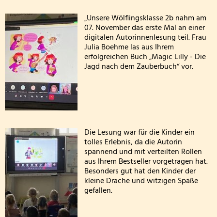
digitale
Wandertag am sechsten Oktober
Personal
Autorinnenlesung
„Unsere Wölflingsklasse 2b nahm am
07. November das erste Mal an einer
Erntedankgottesdienst der Klassenstufe 3
Kooperationen
digitalen Autorinnenlesung teil. Frau
Julia Boehme las aus Ihrem
Leslie die Leseratte zu Besuch!
Geschichte und Informationen zum Namenspatro
erfolgreichen Buch „Magic Lilly - Die
Jagd nach dem Zauberbuch“ vor.
Klasse 2000 - die erste Stunde in der Wölflingsklas
Autorenlesung Sascha Gutzeit 27.11.2025
Theater in der Turnhalle! 2025
Die Lesung war für die Kinder ein
tolles Erlebnis, da die Autorin
Theaterfahrt nach Trier 2025
spannend und mit verteilten Rollen
aus Ihrem Bestseller vorgetragen hat.
Adventsfensteraktion 3. Schuljahr-2
Besonders gut hat den Kinder der
kleine Drache und witzigen Späße
Handballaktionstag 2026
gefallen.
Fußballturnier Vorrunde zur Kreismeisterschaft 