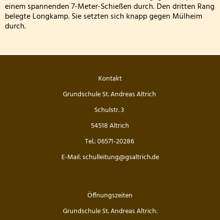
einem spannenden 7-Meter-Schießen durch. Den dritten Rang
Archiv: Aktionen während des Schuljahres 2024/
belegte Longkamp. Sie setzten sich knapp gegen Mülheim
durch.
Archiv: Aktionen während des Schuljahres 2023/
Archiv: Aktionen während des Schuljahres 2022/
Kontakt
Archiv: Aktionen während des Schuljahres 2021/2
Grundschule St. Andreas Altrich
Archiv: Aktionen während des Schuljahres 2020/
Schulstr. 3
54518 Altrich
Tel.: 06571-20286
E-Mail: schulleitung@gsaltrich.de
Öffnungszeiten
Grundschule St. Andreas Altrich: