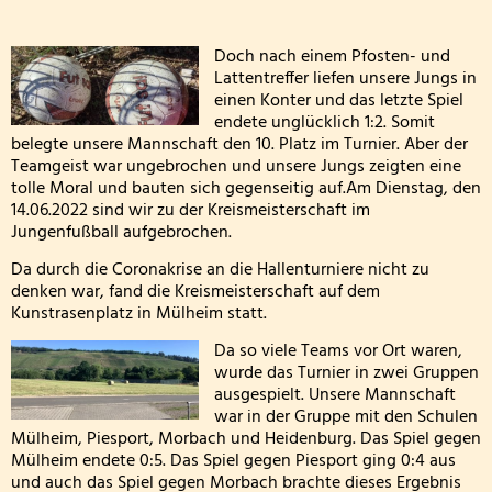
FETTER DONNERSTAG - DIE MÖHNEN KOMMEN
Doch nach einem Pfosten- und
Lattentreffer liefen unsere Jungs in
Besuch der dritten Klassen in der Kläranlage
einen Konter und das letzte Spiel
endete unglücklich 1:2. Somit
Klasse 2000! bei den Wölflingen
belegte unsere Mannschaft den 10. Platz im Turnier. Aber der
Teamgeist war ungebrochen und unsere Jungs zeigten eine
tolle Moral und bauten sich gegenseitig auf.Am Dienstag, den
Klasse 2000 - die erste Stunde! in der Bärenklasse
14.06.2022 sind wir zu der Kreismeisterschaft im
Jungenfußball aufgebrochen.
Wandertag am 24.03.2026
Da durch die Coronakrise an die Hallenturniere nicht zu
denken war, fand die Kreismeisterschaft auf dem
Die 4. Klasse war in der Wildbadmühle
Kunstrasenplatz in Mülheim statt.
Schwimmwettbewerb 2026
Da so viele Teams vor Ort waren,
wurde das Turnier in zwei Gruppen
ausgespielt. Unsere Mannschaft
Rollstuhlprojekt
war in der Gruppe mit den Schulen
Mülheim, Piesport, Morbach und Heidenburg. Das Spiel gegen
Die Wölflinge in der Bäckerei Wildbadmühle
Mülheim endete 0:5. Das Spiel gegen Piesport ging 0:4 aus
und auch das Spiel gegen Morbach brachte dieses Ergebnis