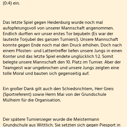
Die Drittklässler bei den Waldjugendspielen
(0:4) ein.
Die Frösche zu Besuch in der Wildbadmühle
Das letzte Spiel gegen Heidenburg wurde noch mal
aufopferungsvoll von unserer Mannschaft angenommen.
Känguru Wettbewerb 2026
Endlich durften wir unser erstes Tor bejubeln (Es war der
lauteste Torjubel des ganzen Turniers!). Unsere Mannschaft
Fußballturnier Kreismeisterschaft der Mädchen 2
konnte gegen Ende noch mal den Druck erhöhen. Doch nach
einem Pfosten- und Lattentreffer liefen unsere Jungs in einen
Knollenaktion der Bärenklasse
Konter und das letzte Spiel endete unglücklich 1:2. Somit
belegte unsere Mannschaft den 10. Platz im Turnier. Aber der
Teamgeist war ungebrochen und unsere Jungs zeigten eine
Blumen pflanzen für die Fensterbänke
tolle Moral und bauten sich gegenseitig auf.
Sportfest der Grundschule St. Andreas Altrich 20
Ein großer Dank gilt auch den Schiedsrichtern, Herr Greis
(Sportreferent) sowie Herrn Mai von der Grundschule
Der amtierende Vizeweltmeister im Amateurschac
Mülheim für die Organisation.
Mitmachzirkus Kobern-Gondorf
Der spätere Turniersieger wurde die Meistermann
Kreissportfest 2026
Grundschule aus Wittlich. Sie setzten sich gegen Piesport in