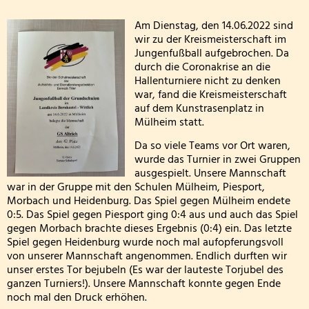
Fußballturnier
Wandertag am sechsten Oktober
Personal
Kreismeisterschaft
Am Dienstag, den 14.06.2022 sind
wir zu der Kreismeisterschaft im
Erntedankgottesdienst der Klassenstufe 3
Kooperationen
der
Jungenfußball aufgebrochen. Da
durch die Coronakrise an die
Jungen
Leslie die Leseratte zu Besuch!
Geschichte und Informationen zum Namenspatro
Hallenturniere nicht zu denken
war, fand die Kreismeisterschaft
Klasse 2000 - die erste Stunde in der Wölflingsklas
auf dem Kunstrasenplatz in
Mülheim statt.
Autorenlesung Sascha Gutzeit 27.11.2025
Da so viele Teams vor Ort waren,
wurde das Turnier in zwei Gruppen
Theater in der Turnhalle! 2025
ausgespielt. Unsere Mannschaft
war in der Gruppe mit den Schulen Mülheim, Piesport,
Morbach und Heidenburg. Das Spiel gegen Mülheim endete
Theaterfahrt nach Trier 2025
0:5. Das Spiel gegen Piesport ging 0:4 aus und auch das Spiel
gegen Morbach brachte dieses Ergebnis (0:4) ein. Das letzte
Adventsfensteraktion 3. Schuljahr-2
Spiel gegen Heidenburg wurde noch mal aufopferungsvoll
von unserer Mannschaft angenommen. Endlich durften wir
Handballaktionstag 2026
unser erstes Tor bejubeln (Es war der lauteste Torjubel des
ganzen Turniers!). Unsere Mannschaft konnte gegen Ende
noch mal den Druck erhöhen.
Fußballturnier Vorrunde zur Kreismeisterschaft 