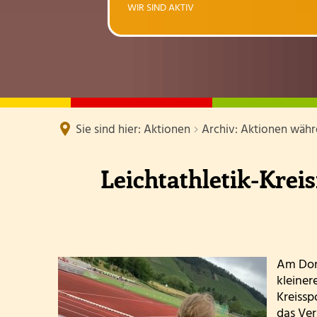
WIR SIND AKTIV
Klassen un
Schulbuchl
Personal
Kooperati
Sie sind hier:
Aktionen
Archiv: Aktionen währ
Geschicht
Leichtathletik-Kre
Kreissportfest
2025
Am Donn
kleiner
Kreissp
das Ver