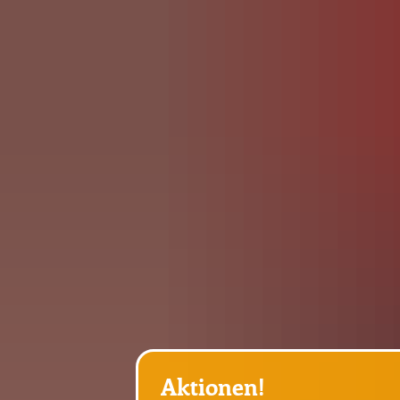
AKTUELL
ELTERNINF
Elternvertretung
ORGA
Mittagessen
Schulbuchlisten (alle 
Unterricht
Entschuldigungsschr
Konzepte 
Allgemeine Informat
Schulleitu
Aktionen!