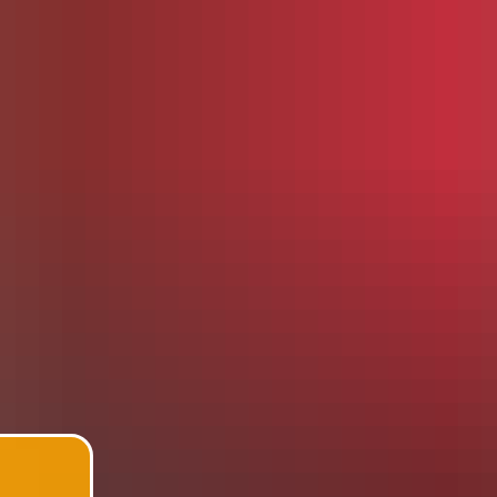
ES
ERNEUERUNG UND UMBAU DES SCH
ORMATIONEN
FÖRDERVEREIN
DO
NISATION
BETREUUNG
DATE
Klassenstufen)
Sieg bei Malwettbewerb
eiben
und Verordnungen
ionen
ng