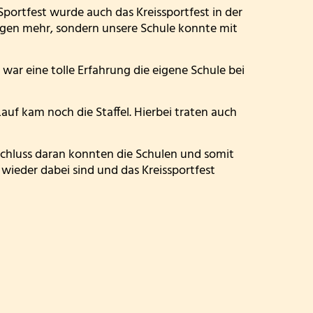
ortfest wurde auch das Kreissportfest in der
FETTER DONNERSTAG - DIE MÖHNEN KOMMEN!-
iegen mehr, sondern unsere Schule konnte mit
Besuch der dritten Klassen in der Kläranlage
war eine tolle Erfahrung die eigene Schule bei
Klasse 2000! bei den Wölflingen
 kam noch die Staffel. Hierbei traten auch
Klasse 2000 - die erste Stunde! in der Bärenklasse
chluss daran konnten die Schulen und somit
Wandertag am 24.03.2026
 wieder dabei sind und das Kreissportfest
Die 4. Klasse war in der Wildbadmühle
Schwimmwettbewerb 2026
Rollstuhlprojekt
Die Wölflinge in der Bäckerei Wildbadmühle