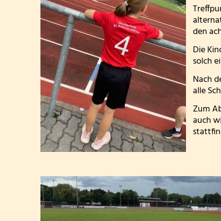
Treffpu
alterna
den ach
Die Kin
solch e
Nach d
alle Sc
Zum Abs
auch wi
stattfin