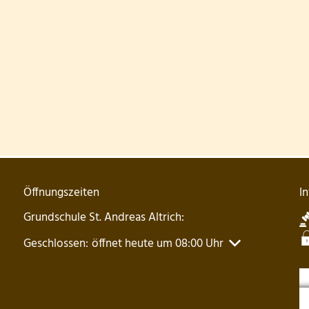
Öffnungszeiten
I
Grundschule St. Andreas Altrich:
Klicken, um weitere Öffnungs- oder Schließzeiten auszu
Geschlossen:
öffnet heute um 08:00 Uhr