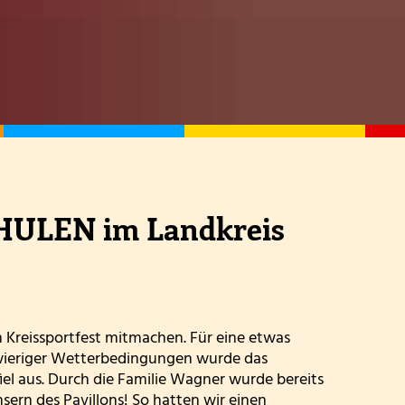
Wandertag am sechsten Oktober
Erntedankgottesdienst der Klassenstufe 3
Leslie die Leseratte zu Besuch!
Klasse 2000 - die erste Stunde in der Wölflingsklasse
Autorenlesung Sascha Gutzeit 27.11.2025
CHULEN im Landkreis
Theater in der Turnhalle! 2025
Theaterfahrt nach Trier 2025
Adventsfensteraktion 3. Schuljahr-2
 Kreissportfest mitmachen. Für eine etwas
Handballaktionstag 2026
chwieriger Wetterbedingungen wurde das
iel aus. Durch die Familie Wagner wurde bereits
Fußballturnier Vorrunde zur Kreismeisterschaft 202
ern des Pavillons! So hatten wir einen