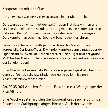
Besuch
Wandertag am sechsten Oktober
Personal
in
Kooperation mit der Kita:
Erntedankgottesdienst der Klassenstufe 3
Kooperationen
der
Am 28.04.2021 war Herr Geller zu Besuch in der Kita Altrich.
Kita
Dort wurde gemeinsam mit den zukünftigen Erstklässlerinnen und
Leslie die Leseratte zu Besuch!
Geschichte und Informationen zum Namenspatro
Erstklässlern eine erste Schulstunde abgehalten. Die Kinder starteten
mit einem Begrüßungsreim. Danach wurde die Schultüte ausgeräumt.
Klasse 2000 - die erste Stunde in der Wölflingsklas
Dort konnte man schon viel über die Schulfächern erfahren.
Danach wurde der zukünftigen Tigerklasse das Maskottchen
Autorenlesung Sascha Gutzeit 27.11.2025
vorgestellt: Der kleine Tiger! Die Kinder konnten dann einiges über den
Tiger erfahren, da sie die Geschichte "Der kleine Tiger und der große
Mut" hörten. Dann durften die Kinder auch erzählen, auf was sie sich in
Theater in der Turnhalle! 2025
der Schule freuen!
Zum Abschluss bekamen die Kinder ihre eigenen Tiger-Heftchen und
Theaterfahrt nach Trier 2025
dann durften sich die Kita Kinder von Herrn Geller mit einem
Abschiedsreim verabschieden!
Adventsfensteraktion 3. Schuljahr-2
Am 05.05.2021 war Herr Geller zu Besuch in der Waldgruppe der
Kita Altrich.
Handballaktionstag 2026
Eine Woche später wurden die Kooperationsbesuche durch den
Besuch der Waldgruppe abgeschlossen. Auch dort wurde
Fußballturnier Vorrunde zur Kreismeisterschaft 