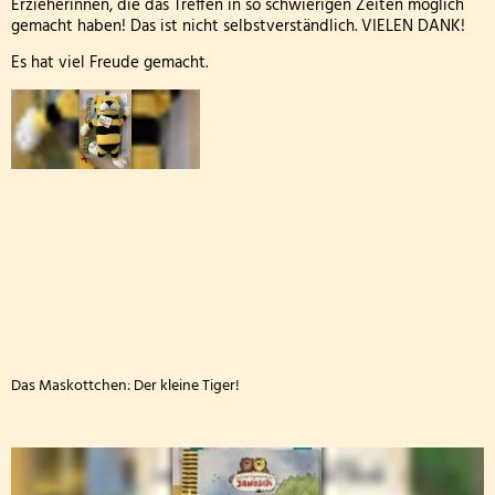
Erzieherinnen, die das Treffen in so schwierigen Zeiten möglich
Die Drittklässler bei den Waldjugendspielen
gemacht haben! Das ist nicht selbstverständlich. VIELEN DANK!
Die Frösche zu Besuch in der Wildbadmühle
Es hat viel Freude gemacht.
Känguru Wettbewerb 2026
Fußballturnier Kreismeisterschaft der Mädchen 2
Knollenaktion der Bärenklasse
Blumen pflanzen für die Fensterbänke
Sportfest der Grundschule St. Andreas Altrich 20
Der amtierende Vizeweltmeister im Amateurschac
Das Maskottchen: Der kleine Tiger!
Mitmachzirkus Kobern-Gondorf
Kreissportfest 2026