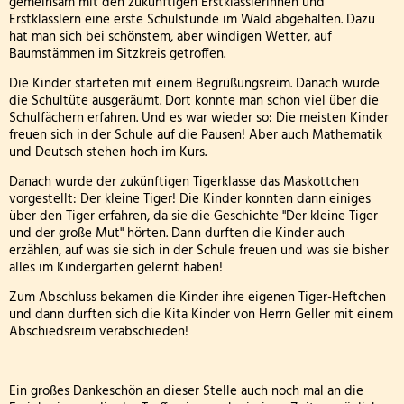
gemeinsam mit den zukünftigen Erstklässlerinnen und
Erstklässlern eine erste Schulstunde im Wald abgehalten. Dazu
FETTER DONNERSTAG - DIE MÖHNEN KOMMEN
hat man sich bei schönstem, aber windigen Wetter, auf
Baumstämmen im Sitzkreis getroffen.
Besuch der dritten Klassen in der Kläranlage
Die Kinder starteten mit einem Begrüßungsreim. Danach wurde
die Schultüte ausgeräumt. Dort konnte man schon viel über die
Klasse 2000! bei den Wölflingen
Schulfächern erfahren. Und es war wieder so: Die meisten Kinder
freuen sich in der Schule auf die Pausen! Aber auch Mathematik
und Deutsch stehen hoch im Kurs.
Klasse 2000 - die erste Stunde! in der Bärenklasse
Danach wurde der zukünftigen Tigerklasse das Maskottchen
vorgestellt: Der kleine Tiger! Die Kinder konnten dann einiges
Wandertag am 24.03.2026
über den Tiger erfahren, da sie die Geschichte "Der kleine Tiger
und der große Mut" hörten. Dann durften die Kinder auch
Die 4. Klasse war in der Wildbadmühle
erzählen, auf was sie sich in der Schule freuen und was sie bisher
alles im Kindergarten gelernt haben!
Schwimmwettbewerb 2026
Zum Abschluss bekamen die Kinder ihre eigenen Tiger-Heftchen
und dann durften sich die Kita Kinder von Herrn Geller mit einem
Rollstuhlprojekt
Abschiedsreim verabschieden!
Die Wölflinge in der Bäckerei Wildbadmühle
Ein großes Dankeschön an dieser Stelle auch noch mal an die