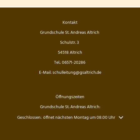
Kontakt
Grundschule St. Andreas Altrich
Schulstr. 3
54518 Altrich
Tel.: 06571-20286
E-Mail: schulleitung@gsaltrich.de
Öffnungszeiten
Grundschule St. Andreas Altrich:
Klicken, um weitere Öffnungs- oder Schließzeiten auszublenden
Geschlossen:
öffnet nächsten Montag um 08:00 Uhr