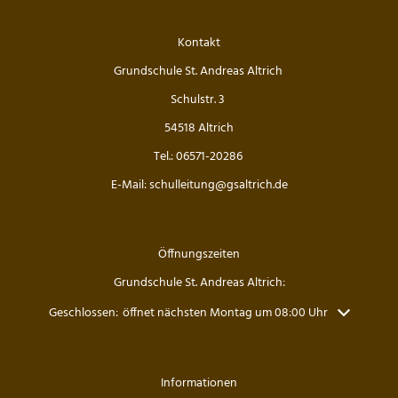
Kontakt
Grundschule St. Andreas Altrich
Schulstr. 3
54518 Altrich
Tel.: 06571-20286
E-Mail: schulleitung@gsaltrich.de
Öffnungszeiten
Grundschule St. Andreas Altrich:
Klicken, um weitere Öffnungs- oder Schließzeiten auszublenden
Geschlossen:
öffnet nächsten Montag um 08:00 Uhr
Informationen