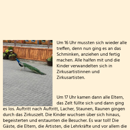
Die Drittklässler bei den Waldjugendspielen
Die Frösche zu Besuch in der Wildbadmühle
Känguru Wettbewerb 2026
Um 16 Uhr mussten sich wieder alle
Fußballturnier Kreismeisterschaft der Mädchen 2
treffen, denn nun ging es an das
Schminken, anziehen und fertig
Knollenaktion der Bärenklasse
machen. Alle halfen mit und die
Kinder verwandelten sich in
Blumen pflanzen für die Fensterbänke
Zirkusartistinnen und
Zirkusartisten.
Sportfest der Grundschule St. Andreas Altrich 20
Um 17 Uhr kamen dann alle Eltern,
Der amtierende Vizeweltmeister im Amateurschac
das Zelt füllte sich und dann ging
es los. Auftritt nach Auftritt, Lacher, Staunen, Raunen gingen
Mitmachzirkus Kobern-Gondorf
durch das Zirkuszelt. Die Kinder wuchsen über sich hinaus,
begeisterten und erstaunten die Besucher. Es war toll! Die
Kreissportfest 2026
Gäste, die Eltern, die Artisten, die Lehrkräfte und vor allem die