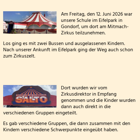
Kobern-
Wandertag am sechsten Oktober
Personal
Gondorf
Am Freitag, den 12. Juni 2026 war
Erntedankgottesdienst der Klassenstufe 3
Kooperationen
unsere Schule im Eifelpark in
Gondorf, um dort am Mitmach-
Zirkus teilzunehmen.
Leslie die Leseratte zu Besuch!
Geschichte und Informationen zum Namenspatro
Los ging es mit zwei Bussen und ausgelassenen Kindern.
Klasse 2000 - die erste Stunde in der Wölflingsklas
Nach unserer Ankunft im Eifelpark ging der Weg auch schon
zum Zirkuszelt.
Autorenlesung Sascha Gutzeit 27.11.2025
Theater in der Turnhalle! 2025
Dort wurden wir vom
Theaterfahrt nach Trier 2025
Zirkusdirektor in Empfang
genommen und die Kinder wurden
Adventsfensteraktion 3. Schuljahr-2
dann auch direkt in die
verschiedenen Gruppen eingeteilt.
Handballaktionstag 2026
Es gab verschiedene Gruppen, die dann zusammen mit den
Kindern verschiedene Schwerpunkte eingeübt haben.
Fußballturnier Vorrunde zur Kreismeisterschaft 