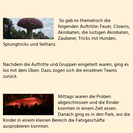
FETTER DONNERSTAG - DIE MÖHNEN KOMMEN
So gab es thematisch die
Besuch der dritten Klassen in der Kläranlage
folgenden Auftritte: Feuer, Clowns,
Akrobaten, die lustigen Akrobaten,
Klasse 2000! bei den Wölflingen
Zauberer, Tricks mit Hunden,
Sprungtricks und Seiltanz.
Klasse 2000 - die erste Stunde! in der Bärenklasse
Nachdem die Auftritte und Gruppen eingeteilt waren, ging es
Wandertag am 24.03.2026
los mit dem Üben. Dazu zogen sich die einzelnen Teams
zurück.
Die 4. Klasse war in der Wildbadmühle
Schwimmwettbewerb 2026
Mittags waren die Proben
abgeschlossen und die Kinder
Rollstuhlprojekt
konnten in einem Zelt essen.
Danach ging es in den Park, wo die
Kinder in einem kleinen Bereich die Fahrgeschäfte
Die Wölflinge in der Bäckerei Wildbadmühle
ausprobieren konnten.