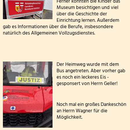
Ferner konnten die Kinder das
Die Drittklässler bei den Waldjugendspielen
Museum besichtigen und viel
über die Geschichte der
Die Frösche zu Besuch in der Wildbadmühle
Einrichtung lernen. Außerdem
gab es Informationen über die Berufe, insbesondere
Känguru Wettbewerb 2026
natürlich des Allgemeinen Vollzugsdienstes.
Fußballturnier Kreismeisterschaft der Mädchen 2
Knollenaktion der Bärenklasse
Der Heimweg wurde mit dem
Bus angetreten. Aber vorher gab
Blumen pflanzen für die Fensterbänke
es noch ein leckeres Eis -
gesponsert von Herrn Geller!
Sportfest der Grundschule St. Andreas Altrich 20
Der amtierende Vizeweltmeister im Amateurschac
Noch mal ein großes Dankeschön
an Herrn Wagner für die
Mitmachzirkus Kobern-Gondorf
Möglichkeit.
Kreissportfest 2026