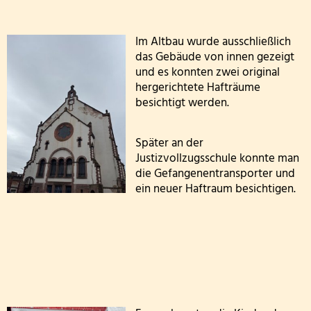
FETTER DONNERSTAG - DIE MÖHNEN KOMMEN
Im Altbau wurde ausschließlich
Besuch der dritten Klassen in der Kläranlage
das Gebäude von innen gezeigt
und es konnten zwei original
hergerichtete Hafträume
Klasse 2000! bei den Wölflingen
besichtigt werden.
Klasse 2000 - die erste Stunde! in der Bärenklasse
Später an der
Wandertag am 24.03.2026
Justizvollzugsschule konnte man
die Gefangenentransporter und
Die 4. Klasse war in der Wildbadmühle
ein neuer Haftraum besichtigen.
Schwimmwettbewerb 2026
Rollstuhlprojekt
Die Wölflinge in der Bäckerei Wildbadmühle