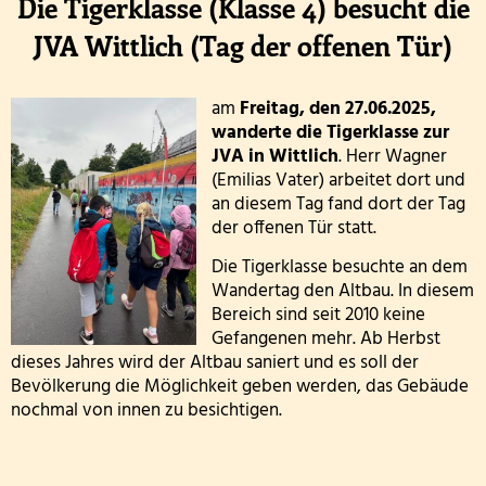
Die Tigerklasse (Klasse 4) besucht die
Wandertag am sechsten Oktober
Personal
Die
JVA Wittlich (Tag der offenen Tür)
Tigerklasse
Erntedankgottesdienst der Klassenstufe 3
Kooperationen
(Klasse
am
Freitag, den 27.06.2025,
Leslie die Leseratte zu Besuch!
Geschichte und Informationen zum Namenspatro
wanderte die Tigerklasse zur
4)
JVA in Wittlich
. Herr Wagner
Klasse 2000 - die erste Stunde in der Wölflingsklas
besucht
(Emilias Vater) arbeitet dort und
an diesem Tag fand dort der Tag
die
Autorenlesung Sascha Gutzeit 27.11.2025
der offenen Tür statt.
JVA
Die Tigerklasse besuchte an dem
Theater in der Turnhalle! 2025
Wittlich
Wandertag den Altbau. In diesem
Bereich sind seit 2010 keine
Theaterfahrt nach Trier 2025
(Tag
Gefangenen mehr. Ab Herbst
dieses Jahres wird der Altbau saniert und es soll der
der
Adventsfensteraktion 3. Schuljahr-2
Bevölkerung die Möglichkeit geben werden, das Gebäude
offenen
nochmal von innen zu besichtigen.
Handballaktionstag 2026
Tür)
Fußballturnier Vorrunde zur Kreismeisterschaft 