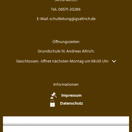
54518 Altrich
Tel.: 06571-20286
E-Mail: schulleitung@gsaltrich.de
Öffnungszeiten
Grundschule St. Andreas Altrich:
Klicken, um weitere Öffnungs- oder Schließzeiten auszublenden
Geschlossen:
öffnet nächsten Montag um 08:00 Uhr
Informationen
Impressum
Datenschutz