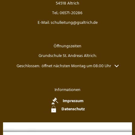
Die Drittklässler bei den Waldjugendspielen
54518 Altrich
Tel.: 06571-20286
Die Frösche zu Besuch in der Wildbadmühle
E-Mail: schulleitung@gsaltrich.de
Känguru Wettbewerb 2026
Fußballturnier Kreismeisterschaft der Mädchen 2
Öffnungszeiten
Grundschule St. Andreas Altrich:
Knollenaktion der Bärenklasse
Klicken, um weitere Öffnungs- oder Schließzeiten auszublenden
Geschlossen:
öffnet nächsten Montag um 08:00 Uhr
Blumen pflanzen für die Fensterbänke
Sportfest der Grundschule St. Andreas Altrich 20
Informationen
Impressum
Der amtierende Vizeweltmeister im Amateurschac
Datenschutz
Mitmachzirkus Kobern-Gondorf
Kreissportfest 2026