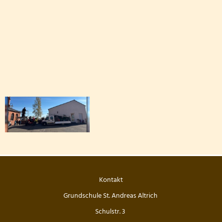
FETTER DONNERSTAG - DIE MÖHNEN KOMMEN
Besuch der dritten Klassen in der Kläranlage
Klasse 2000! bei den Wölflingen
Klasse 2000 - die erste Stunde! in der Bärenklasse
Wandertag am 24.03.2026
Die 4. Klasse war in der Wildbadmühle
Schwimmwettbewerb 2026
Rollstuhlprojekt
Kontakt
Grundschule St. Andreas Altrich
Die Wölflinge in der Bäckerei Wildbadmühle
Schulstr. 3