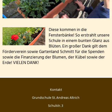
FETTER DONNERSTAG - DIE MÖHNEN KOMMEN
Besuch der dritten Klassen in der Kläranlage
Diese kommen in die
Klasse 2000! bei den Wölflingen
Fensterbänke! So erstrahlt unsere
Schule in einem bunten Glanz aus
Klasse 2000 - die erste Stunde! in der Bärenklasse
Blüten. Ein großer Dank gilt dem
Förderverein sowie Gartenland Schmitt für die Spenden
Wandertag am 24.03.2026
sowie die Finanzierung der Blumen, der Kübel sowie der
Erde! VIELEN DANK!
Die 4. Klasse war in der Wildbadmühle
Schwimmwettbewerb 2026
Kontakt
Rollstuhlprojekt
Grundschule St. Andreas Altrich
Die Wölflinge in der Bäckerei Wildbadmühle
Schulstr. 3