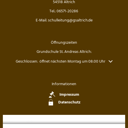
54518 Altrich
Die Drittklässler bei den Waldjugendspielen
Tel.: 06571-20286
Die Frösche zu Besuch in der Wildbadmühle
E-Mail: schulleitung@gsaltrich.de
Känguru Wettbewerb 2026
Fußballturnier Kreismeisterschaft der Mädchen 2
Öffnungszeiten
Grundschule St. Andreas Altrich:
Knollenaktion der Bärenklasse
Klicken, um weitere Öffnungs- oder Schließzeiten auszublenden
Geschlossen:
öffnet nächsten Montag um 08:00 Uhr
Blumen pflanzen für die Fensterbänke
Sportfest der Grundschule St. Andreas Altrich 20
Informationen
Impressum
Der amtierende Vizeweltmeister im Amateurschac
Datenschutz
Mitmachzirkus Kobern-Gondorf
Kreissportfest 2026