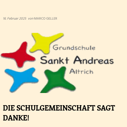
FETTER DONNERSTAG - DIE MÖHNEN KOMMEN
16. Februar 2025
von
MARCO GELLER
Besuch der dritten Klassen in der Kläranlage
Klasse 2000! bei den Wölflingen
Klasse 2000 - die erste Stunde! in der Bärenklasse
Wandertag am 24.03.2026
Die 4. Klasse war in der Wildbadmühle
Schwimmwettbewerb 2026
Rollstuhlprojekt
DIE SCHULGEMEINSCHAFT SAGT
Die Wölflinge in der Bäckerei Wildbadmühle
DANKE!