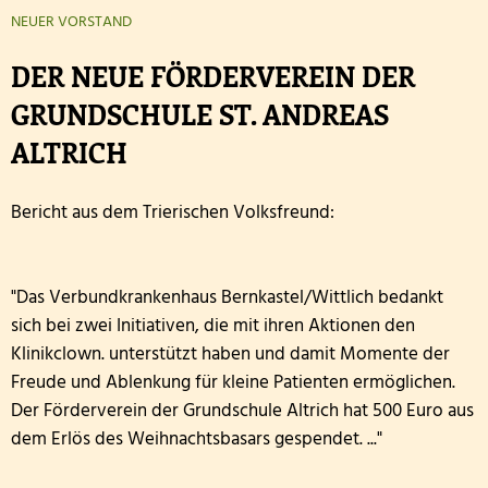
Wandertag am sechsten Oktober
Personal
NEUER VORSTAND
Erntedankgottesdienst der Klassenstufe 3
Kooperationen
DER NEUE FÖRDERVEREIN DER
GRUNDSCHULE ST. ANDREAS
Leslie die Leseratte zu Besuch!
Geschichte und Informationen zum Namenspatro
ALTRICH
Klasse 2000 - die erste Stunde in der Wölflingsklas
Bericht aus dem Trierischen Volksfreund:
Autorenlesung Sascha Gutzeit 27.11.2025
Theater in der Turnhalle! 2025
"Das Verbundkrankenhaus Bernkastel/Wittlich bedankt
Theaterfahrt nach Trier 2025
sich bei zwei Initiativen, die mit ihren Aktionen den
Klinikclown. unterstützt haben und damit Momente der
Adventsfensteraktion 3. Schuljahr-2
Freude und Ablenkung für kleine Patienten ermöglichen.
Der Förderverein der Grundschule Altrich hat 500 Euro aus
Handballaktionstag 2026
dem Erlös des Weihnachtsbasars gespendet. ..."
Fußballturnier Vorrunde zur Kreismeisterschaft 