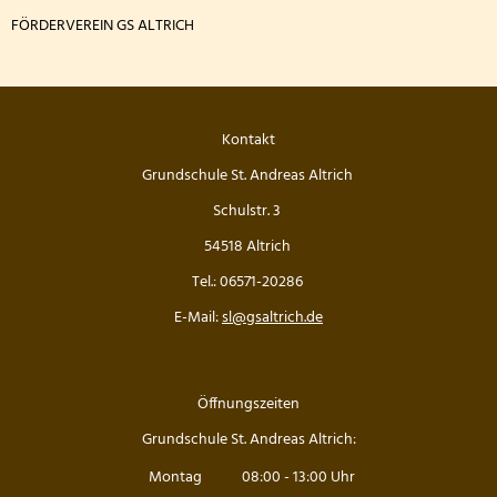
Die Drittklässler bei den Waldjugendspielen
FÖRDERVEREIN GS ALTRICH
Die Frösche zu Besuch in der Wildbadmühle
Känguru Wettbewerb 2026
Kontakt
Fußballturnier Kreismeisterschaft der Mädchen 2
Grundschule St. Andreas Altrich
Schulstr. 3
Knollenaktion der Bärenklasse
54518 Altrich
Blumen pflanzen für die Fensterbänke
Tel.: 06571-20286
E-Mail:
sl@gsaltrich.de
Sportfest der Grundschule St. Andreas Altrich 20
Der amtierende Vizeweltmeister im Amateurschac
Öffnungszeiten
Mitmachzirkus Kobern-Gondorf
Grundschule St. Andreas Altrich:
Montag
08:00
-
13:00
Uhr
Kreissportfest 2026